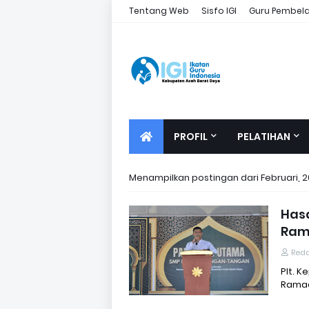
Tentang Web
Sisfo IGI
Guru Pembelaj
PROFIL
PELATIHAN
Menampilkan postingan dari Februari, 
Has
Ram
Reda
Plt. 
Ramad