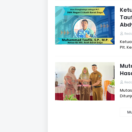
Ket
Tauf
Abd
Reda
Ketua
Plt. K
Muta
Hasa
Reda
Mutas
Ditunj
Mu