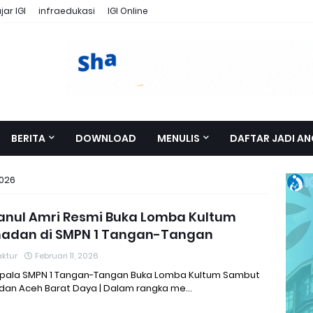
ar IGI
infraedukasi
IGI Online
BERITA
DOWNLOAD
MENULIS
DAFTAR JADI AN
2026
anul Amri Resmi Buka Lomba Kultum
adan di SMPN 1 Tangan-Tangan
ktur
Februari 11, 2026
Kepala SMPN 1 Tangan-Tangan Buka Lomba Kultum Sambut
an Aceh Barat Daya | Dalam rangka me…