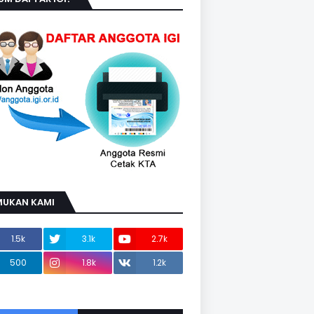
MUKAN KAMI
1.5k
3.1k
2.7k
500
1.8k
1.2k