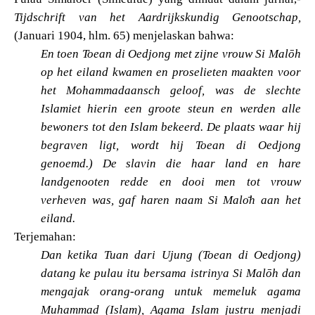
Tijdschrift van het Aardrijkskundig Genootschap,
(Januari 1904, hlm. 65) menjelaskan bahwa:
En toen Toean di Oedjong met zijne vrouw Si Malōh
op het eiland kwamen en proselieten maakten voor
het Mohammadaansch geloof, was de slechte
Islamiet hierin een groote steun en werden alle
bewoners tot den Islam bekeerd. De plaats waar hij
begraven ligt, wordt hij Toean di Oedjong
genoemd.) De slavin die haar land en hare
landgenooten redde en dooi men tot vrouw
verheven was, gaf haren naam Si Malo
h aan het
eiland.
Terjemahan:
Dan ketika Tuan dari Ujung (Toean di Oedjong)
datang ke pulau itu bersama istrinya Si Malōh dan
mengajak orang-orang untuk memeluk agama
Muhammad (Islam), Agama Islam justru menjadi